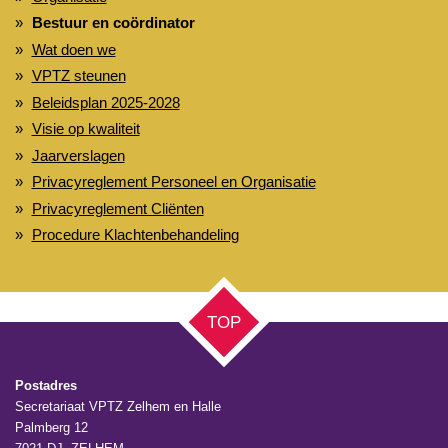
Bestuur en coördinator
Wat doen we
VPTZ steunen
Beleidsplan 2025-2028
Visie op kwaliteit
Jaarverslagen
Privacyreglement Personeel en Organisatie
Privacyreglement Cliënten
Procedure Klachtenbehandeling
TOP
Postadres
Secretariaat VPTZ Zelhem en Halle
Palmberg 12